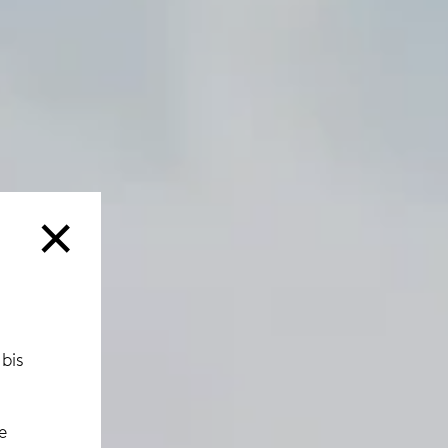
×
 bis
e