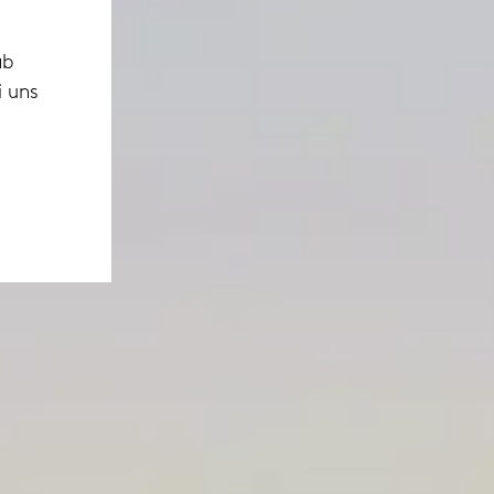
ab
i uns