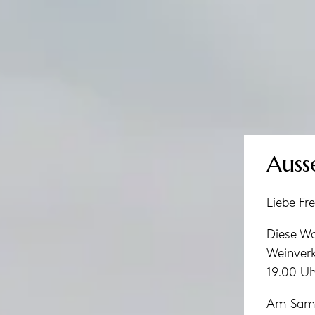
Auss
Liebe Fr
Diese Wo
Weinverk
19.00 Uh
Am Samst