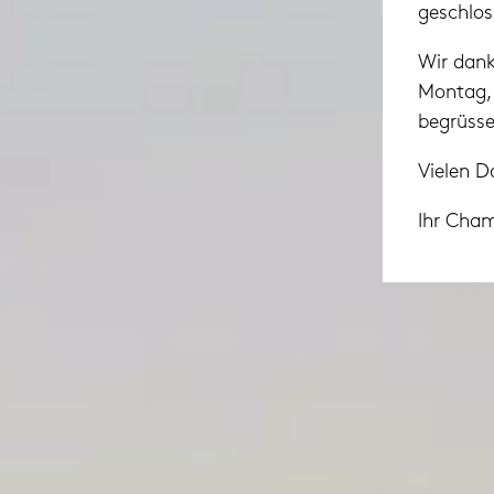
geschlos
Wir dank
Montag, 
begrüsse
Vielen D
Ihr Cha