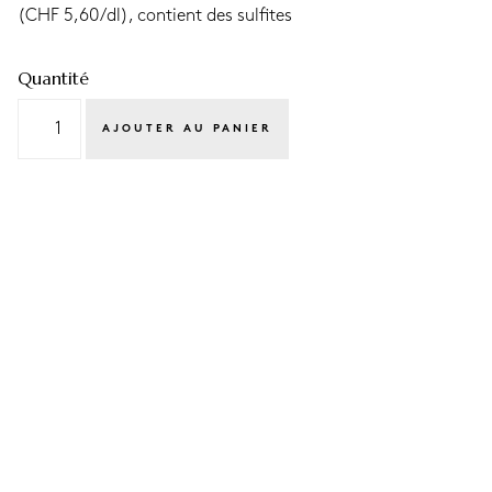
(CHF 5,60/dl), contient des sulfites
Quantité
quantité
AJOUTER AU PANIER
de
Merlot
2021