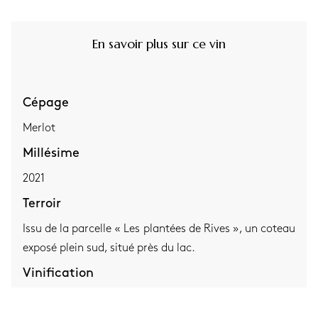
En savoir plus sur ce vin
Cépage
Merlot
Millésime
2021
Terroir
Issu de la parcelle « Les plantées de Rives », un coteau
exposé plein sud, situé près du lac.
Vinification
Ce cru du millésime 2021 a été élevé durant 24 mois
en barriques avant sa mise en bouteille. Il a ensuite